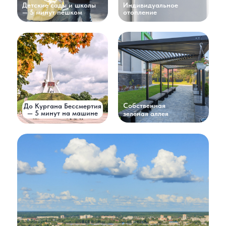
Детские сады и школы
Индивидуальное
— 5 минут пешком
отопление
Собственная
До Кургана Бессмертия
— 5 минут на машине
зелёная аллея