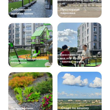
Собственная
Просторная
парковка
зелёная аллея
Пространство
для игр ваших
Детская и спортивная
главных героев
площадки
Спорт по вашему
Ландшафтное