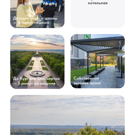
котельная
Детские сады и школы
— 5 минут пешком
Собственная
До Кургана Бессмертия
зелёная аллея
— 5 минут на машине