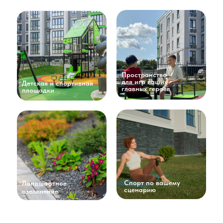
Пространство
для игр ваших
Детская и спортивная
главных героев
площадки
Спорт по вашему
Ландшафтное
сценарию
озеленение